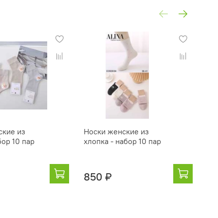
ские из
Носки женские из
Но
бор 10 пар
хлопка - набор 10 пар
ба
850 ₽
8