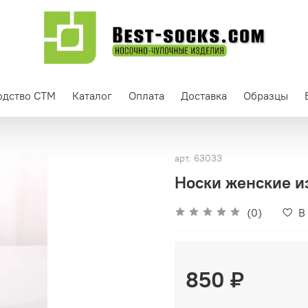
одство СТМ
Каталог
Оплата
Доставка
Образцы
арт.
63033
Носки женские из
(0)
В
850 ₽