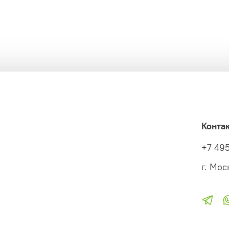
Конта
+7 49
г. Мос