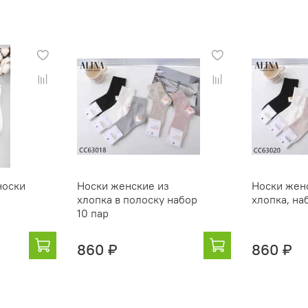
носки
Носки женские из
Носки жен
хлопка в полоску набор
хлопка, на
10 пар
860 ₽
860 ₽