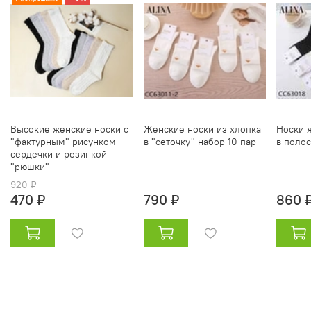
Высокие женские носки с
Женские носки из хлопка
Носки 
"фактурным" рисунком
в "сеточку" набор 10 пар
в полос
сердечки и резинкой
"рюшки"
920 ₽
470 ₽
790 ₽
860 