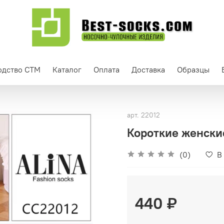
одство СТМ
Каталог
Оплата
Доставка
Образцы
арт.
22012
Короткие женские
(0)
В
440 ₽