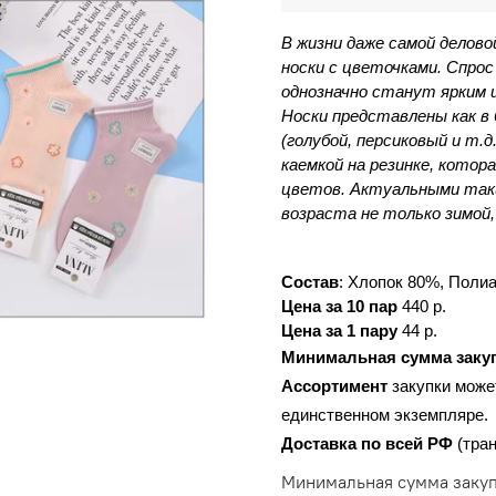
В жизни даже самой делов
носки с цветочками. Спрос
однозначно станут ярким 
Носки представлены как в б
(голубой, персиковый и т.
каемкой на резинке, котор
цветов. Актуальными таки
возраста не только зимой,
Состав
: Хлопок 80%, Поли
Цена за 10 пар
 440 р.
Цена за 1 пару
 44 р.
Минимальная сумма заку
Ассортимент 
закупки може
единственном экземпляре.
Доставка по всей РФ 
(тра
Минимальная сумма закупк