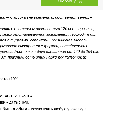
В корзину
иц – классика вне времени, и, соответственно, – 
отки с плетением плотностью 120 den – прочные, 
х легко отстирываются загрязнения. Подходят для 
тся с туфлями, сапожками, ботинками. Модель 
армонично смотрится с формой, повседневной и 
цветов. Ростовка в двух вариантах от 140 до 164 см. 
ят практичность этих нарядных колготок из 
астан 10%
р
: 
140-152, 152-164.
пки
 - 20 тыс.руб.
т быть 
любым 
- можно взять любую упаковку в 