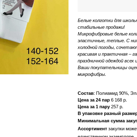
Белые колготки для школьн
стабильные продажи! 
Микрофибровые белые колг
эластичные, теплые. С ни
холодной погоды, сочетаю
красивая и практичная – г
праздничной одеждой всех 
Ваши покупательницы оцен
микрофибры.
Состав
: 
Полиамид 90%, Эл
Цена за 24 пар
 6 168 р.
Цена за 1 пару
 257 р.
В упаковке разный разме
Минимальная сумма заку
Ассортимент 
закупки може
единственном экземпляре.