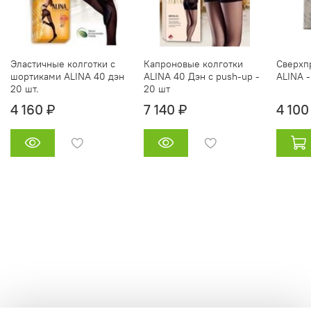
Эластичные колготки с
Капроновые колготки
Сверхп
шортиками ALINA 40 дэн
ALINA 40 Дэн с push-up -
ALINA -
20 шт.
20 шт
4 160 ₽
7 140 ₽
4 100